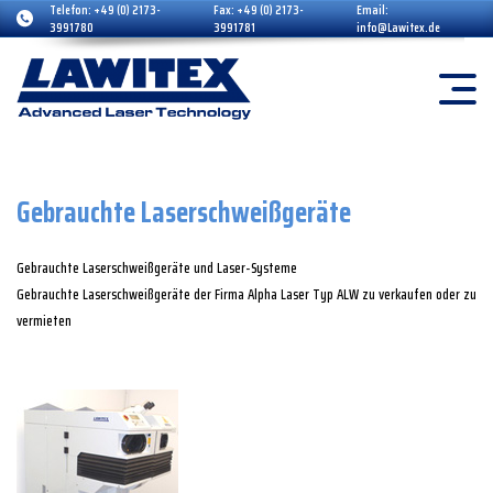
Telefon:
+49 (0) 2173-
Fax:
+49 (0) 2173-
Email:
3991780
3991781
info@Lawitex.de
Grundprinzip Laser
Übersicht
Laser-Schweißzusätze
Laser- Schweißzusätze Liste
Schutzausrüstung
Warum Laser
Kundendienst / Service
Laser-Systeme
Vorteile Laserschweißen
Schulung
Laser-Zubehör
Gebrauchte Laserschweißgeräte
Schweißgeräte
Gebrauchte Laserschweißgeräte und Laser-Systeme
Gebrauchte Laserschweißgeräte der Firma Alpha Laser Typ ALW zu verkaufen oder zu
WIG Schweißzusätze
vermieten
Gebrauchte Laser-Systeme